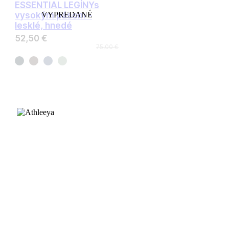
ESSENTIAL LEGÍNY
s
vysokým pásom -
VYPREDANÉ
lesklé, hnedé
52,50 €
75,00 €
ZÁKAZNÍCKA PODPORA
Časté otázky
Veľkostná tabuľka
Platba a doprava
Výmena a vrátenie tovaru
Sprievodca materiálmi
INFORMÁCIE