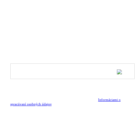
O nás
Blog
Kontakt
Naši partneri
Inspire & Shine - program pre ambasádorky
PRIHLÁSIŤ SA NA ODBER NOVINIEK
Buď prvá, ktorá sa dozvie o pripravovaných kolekciách,
špeciálnych akciách a novinkách zo sveta Athleeya.
Odoslaním formulára potvrdzujem, že som sa oboznámil/a s
Informáciami o
spracúvaní osobných údajov
.
SLEDUJ NÁS