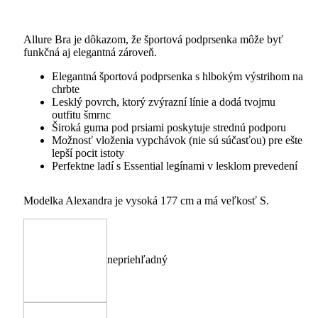
Allure Bra je dôkazom, že športová podprsenka môže byť
funkčná aj elegantná zároveň.
Elegantná športová podprsenka s hlbokým výstrihom na
chrbte
Lesklý povrch, ktorý zvýrazní línie a dodá tvojmu
outfitu šmrnc
Široká guma pod prsiami poskytuje strednú podporu
Možnosť vloženia vypchávok (nie sú súčasťou) pre ešte
lepší pocit istoty
Perfektne ladí s Essential legínami v lesklom prevedení
Modelka Alexandra je vysoká 177 cm a má veľkosť S.
nepriehľadný