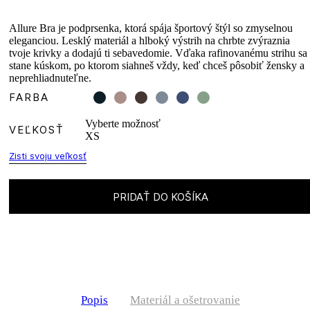
Allure Bra je podprsenka, ktorá spája športový štýl so zmyselnou
eleganciou. Lesklý materiál a hlboký výstrih na chrbte zvýraznia
tvoje krivky a dodajú ti sebavedomie. Vďaka rafinovanému strihu sa
stane kúskom, po ktorom siahneš vždy, keď chceš pôsobiť žensky a
neprehliadnuteľne.
FARBA
Vyberte možnosť
VEĽKOSŤ
XS
Zisti svoju veľkosť
PRIDAŤ DO KOŠÍKA
Popis
Materiál a ošetrovanie