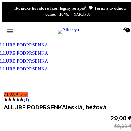
Ikonické koralové Icon legíny sú späť. 🧡 Teraz s úvodnou
cenou -10%.
NAKUPUJ
0
ZĽAVA 50%
(1)
ALLURE PODPRSENKA
lesklá, béžová
29,00 
58,00 