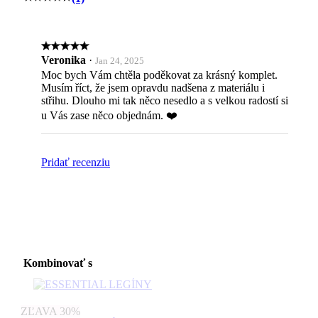
Veronika
·
Jan 24, 2025
Moc bych Vám chtěla poděkovat za krásný komplet.
Musím říct, že jsem opravdu nadšena z materiálu i
střihu. Dlouho mi tak něco nesedlo a s velkou radostí si
u Vás zase něco objednám. ❤️
Pridať recenziu
Kombinovať s
ZĽAVA 30%