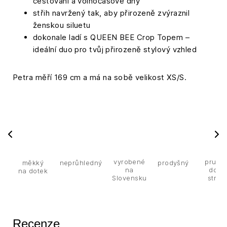
cestování a volnočasové dny
střih navržený tak, aby přirozeně zvýraznil
ženskou siluetu
dokonale ladí s QUEEN BEE Crop Topem –
ideální duo pro tvůj přirozeně stylový vzhled
Petra měří 169 cm a má na sobě velikost XS/S.
vyrobené
pružn
měkký
neprůhledný
prodyšný
na
do 4
na dotek
Slovensku
stran
Recenze