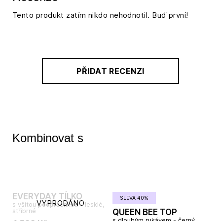
Tento produkt zatím nikdo nehodnotil. Buď první!
PŘIDAT RECENZI
Kombinovat s
EVERYDAY TÍLKO
SLEVA 40%
VYPRODÁNO
s všitou podprsenkou - lesklé,
stříbrné
QUEEN BEE TOP
s dlouhým rukávem - černý