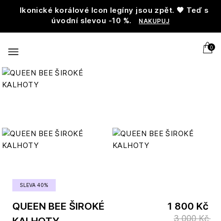
Ikonické korálové Icon legíny jsou zpět. 🧡 Teď s
úvodní slevou -10 %.
NAKUPUJ
0
SLEVA 40%
QUEEN BEE ŠIROKÉ
1 800 Kč
3 000 Kč
KALHOTY