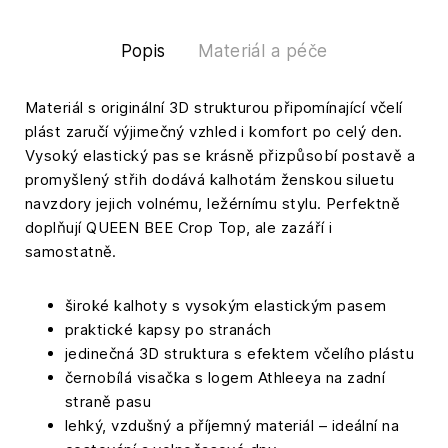
Popis
Materiál a péče
Materiál s originální 3D strukturou připomínající včelí
plást zaručí výjimečný vzhled i komfort po celý den.
Vysoký elastický pas se krásně přizpůsobí postavě a
promyšlený střih dodává kalhotám ženskou siluetu
navzdory jejich volnému, ležérnímu stylu. Perfektně
doplňují QUEEN BEE Crop Top, ale zazáří i
samostatně.
široké kalhoty s vysokým elastickým pasem
praktické kapsy po stranách
jedinečná 3D struktura s efektem včelího plástu
černobílá visačka s logem Athleeya na zadní
straně pasu
lehký, vzdušný a příjemný materiál – ideální na