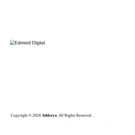
SLEDUJ NÁS
Copyright © 2026
Athleeya
. All Rights Reserved.
Pravidla používání souborů cookie
Obchodní podmínky
Ochrana osobních údajů