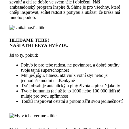
zevnitř a cítí se dobře ve svém těle i oblečení. Náš
ambasadorský program Inspire & Shine je pro všechny, které
chtějí inspirovat, sdílet radost z pohybu a ukázat, že krása má
mnoho podob.
HLEDÁME TEBE!
NAŠI ATHLEEYA HVĚZDU
Jsi to ty, pokud:
Pohyb je pro tebe radost, ne povinnost, a dobré outfity
tvoje tajná superschopnost
Miluješ jógu, fitness, aktivní životní styl nebo jsi
jednoduše módní nadšenkyně
Tvůj obsah je autentický a plný života – přesně jako ty
Tvoje komunita (ať už je to 1000 nebo 100 000 lidí) tě
miluje pro tvou upřímnost
Toužíš inspirovat ostatní a přitom zářit svou jedinečností