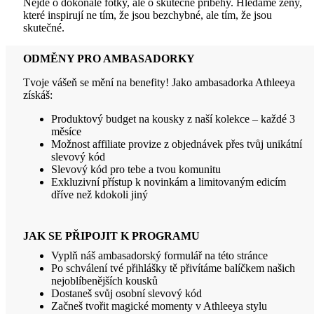
Nejde o dokonalé fotky, ale o skutečné příběhy. Hledáme ženy,
které inspirují ne tím, že jsou bezchybné, ale tím, že jsou
skutečné.
ODMĚNY PRO AMBASADORKY
Tvoje vášeň se mění na benefity! Jako ambasadorka Athleeya
získáš:
Produktový budget na kousky z naší kolekce – každé 3
měsíce
Možnost affiliate provize z objednávek přes tvůj unikátní
slevový kód
Slevový kód pro tebe a tvou komunitu
Exkluzivní přístup k novinkám a limitovaným edicím
dříve než kdokoli jiný
JAK SE PŘIPOJIT K PROGRAMU
Vyplň náš ambasadorský formulář na této stránce
Po schválení tvé přihlášky tě přivítáme balíčkem našich
nejoblíbenějších kousků
Dostaneš svůj osobní slevový kód
Začneš tvořit magické momenty v Athleeya stylu