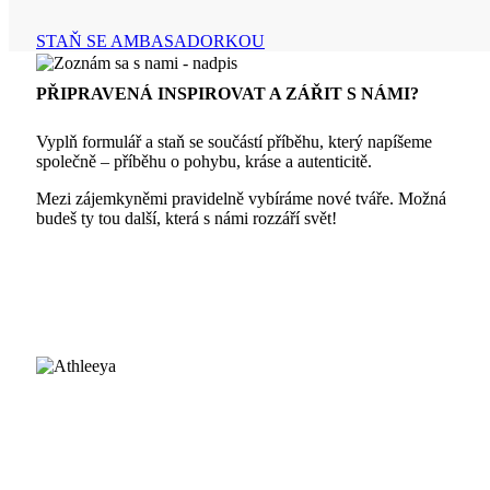
STAŇ SE AMBASADORKOU
PŘIPRAVENÁ INSPIROVAT A ZÁŘIT S NÁMI?
Vyplň formulář a staň se součástí příběhu, který napíšeme
společně – příběhu o pohybu, kráse a autenticitě.
Mezi zájemkyněmi pravidelně vybíráme nové tváře. Možná
budeš ty tou další, která s námi rozzáří svět!
ZÁKAZNICKÁ PODPORA
Časté dotazy
Velikostní tabulka
Platba a doprava
Výměna a vrácení zboží