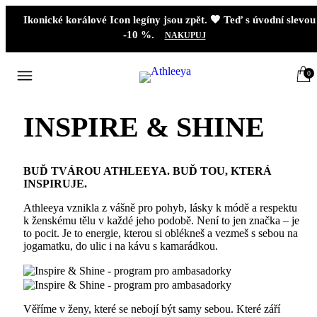
Ikonické korálové Icon legíny jsou zpět. 🧡 Teď s úvodní slevou
-10 %.
NAKUPUJ
0
INSPIRE & SHINE
BUĎ TVÁROU ATHLEEYA. BUĎ TOU, KTERÁ
INSPIRUJE.
Athleeya vznikla z vášně pro pohyb, lásky k módě a respektu
k ženskému tělu v každé jeho podobě. Není to jen značka – je
to pocit. Je to energie, kterou si oblékneš a vezmeš s sebou na
jogamatku, do ulic i na kávu s kamarádkou.
Věříme v ženy, které se nebojí být samy sebou. Které září