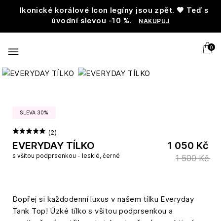
Ikonické korálové Icon legíny jsou zpět. 🧡 Teď s
úvodní slevou -10 %.
NAKUPUJ
0
SLEVA 30%
(2)
EVERYDAY TÍLKO
1 050 Kč
s všitou podprsenkou - lesklé, černé
1 500 Kč
Dopřej si každodenní luxus v našem tílku Everyday
Tank Top! Úzké tílko s všitou podprsenkou a