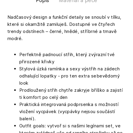
Popis
Materiál a péče
Nadčasový design a funkční detaily se snoubí v tílku,
které si okamžitě zamiluješ. Dostupné ve čtyřech
trendy odstínech – černé, hnědé, stříbrné a tmavě
modré.
Perfektně padnoucí střih, který zvýrazní tvé
přirozené křivky
Stylová úzká ramínka a sexy výstřih na zádech
odhalující lopatky - pro ten extra sebevědomý
look
Prodloužený střih chytře zakryje bříško a zajistí
ti komfort po celý den
Praktická integrovaná podprsenka s možností
vložení vycpávek (vycpávky nejsou součástí
balení).
Outfit goals: vytvoř si s našimi legínami set, ve
kterém zvládneš vše od ranního strečinku až po