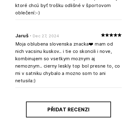
ktoré chcú byť trošku odlišné v športovom
oblečení:-)
Jaruš
·
Dec 27, 2024
Moja oblubena slovenska znacka❤️ mam od
nich vacsinu kuskov.. i tie co skoncili i nove,
kombinujem so vsetkym moznym aj
nemoznym.. cierny leskly top bol presne to, co
mi v satniku chybalo a mozno som to ani
netusila:)
PŘIDAT RECENZI