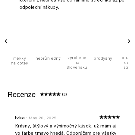
odpolední nákupy.
vyrobené
pružn
měkký
neprůhledný
prodyšný
na
do 4
na dotek
Slovensku
stran
Recenze
(2)
Ivka
·
May 20, 2025
Krásny, štýlový a výnimočný kúsok, už mám aj
vo farbe tmavo hnedá. Odporúčam pre všetky