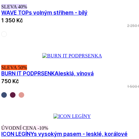
SLEVA 40%
WAVE TOP
s volným střihem - bílý
1 350 Kč
2 250 
SLEVA 50%
BURN IT PODPRSENKA
lesklá, vínová
750 Kč
1 500 
ÚVODNÍ CENA -10%
ICON LEGÍNY
s vysokým pasem - lesklé, korálové