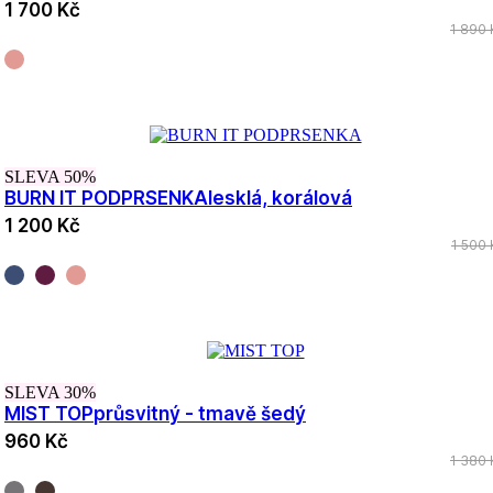
1 700 Kč
1 890 
SLEVA 50%
BURN IT PODPRSENKA
lesklá, korálová
1 200 Kč
1 500 
SLEVA 30%
MIST TOP
průsvitný - tmavě šedý
960 Kč
1 380 