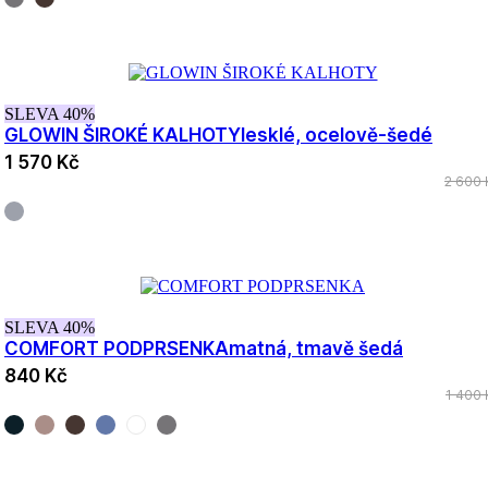
SLEVA 40%
GLOWIN ŠIROKÉ KALHOTY
lesklé, ocelově-šedé
1 570 Kč
2 600 
SLEVA 40%
COMFORT PODPRSENKA
matná, tmavě šedá
840 Kč
1 400 