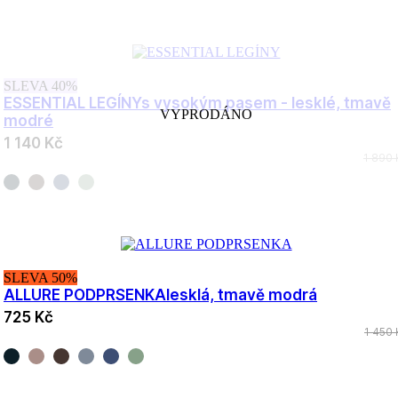
SLEVA 40%
ESSENTIAL LEGÍNY
s vysokým pasem - lesklé, tmavě
VYPRODÁNO
modré
1 140 Kč
1 890 
SLEVA 50%
ALLURE PODPRSENKA
lesklá, tmavě modrá
725 Kč
1 450 