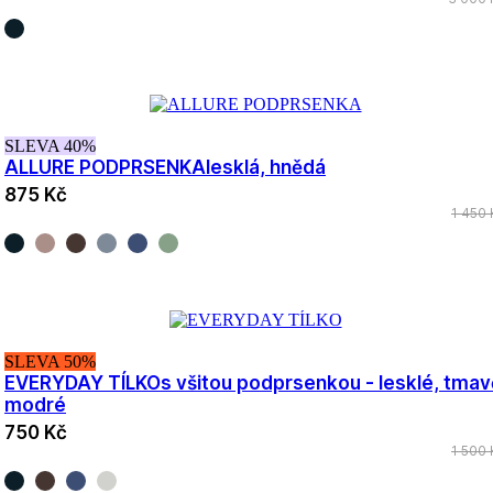
SLEVA 40%
ALLURE PODPRSENKA
lesklá, hnědá
875 Kč
1 450 
SLEVA 50%
EVERYDAY TÍLKO
s všitou podprsenkou - lesklé, tmav
modré
750 Kč
1 500 