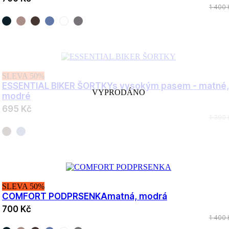
1 400 
SLEVA 50%
ESSENTIAL BIKER ŠORTKY
s vysokým pasem - matné,
VYPRODÁNO
modré
695 Kč
1 390 
SLEVA 50%
COMFORT PODPRSENKA
matná, modrá
700 Kč
1 400 