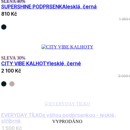
SLEVA 40%
SUPERSHINE PODPRSENKA
lesklá, černá
810 Kč
1 350 
SLEVA 30%
CITY VIBE KALHOTY
lesklé, černé
2 100 Kč
3 000 
EVERYDAY TÍLKO
s všitou podprsenkou - lesklé,
stříbrné
VYPRODÁNO
1 500 Kč