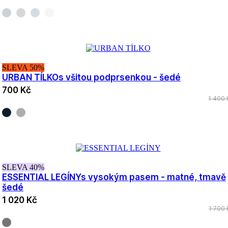
SLEVA 50%
URBAN TÍLKO
s všitou podprsenkou - šedé
700 Kč
1 400 
SLEVA 40%
ESSENTIAL LEGÍNY
s vysokým pasem - matné, tmavě
šedé
1 020 Kč
1 700 