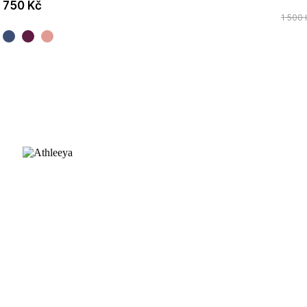
750 Kč
1 500 
ZÁKAZNICKÁ PODPORA
Časté dotazy
Velikostní tabulka
Platba a doprava
Výměna a vrácení zboží
Průvodce materiály
INFORMACE