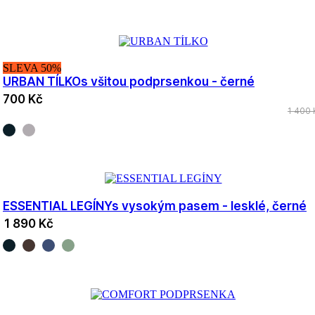
SLEVA 50%
URBAN TÍLKO
s všitou podprsenkou - černé
700 Kč
1 400 
ESSENTIAL LEGÍNY
s vysokým pasem - lesklé, černé
1 890 Kč