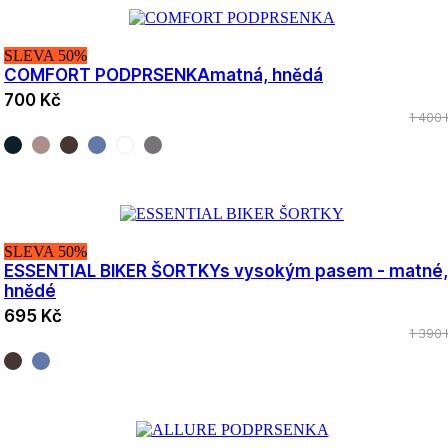
SLEVA 50%
COMFORT PODPRSENKA
matná, hnědá
700 Kč
1 400 
SLEVA 50%
ESSENTIAL BIKER ŠORTKY
s vysokým pasem - matné,
hnědé
695 Kč
1 390 