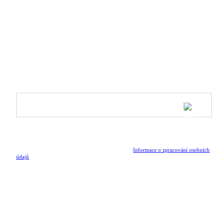
O nás
Blog
Kontakt
Inspire & Shine - program pro ambasadorky
PŘIHLÁSIT SE K ODBĚRU NOVINEK
Buď první, kdo se dozví o připravovaných kolekcích,
speciálních nabídkách a novinkách ze světa Athleeya.
Odesláním formuláře potvrzuji, že jsem si přečetl/a
Informace o zpracování osobních
údajů
.
SLEDUJ NÁS