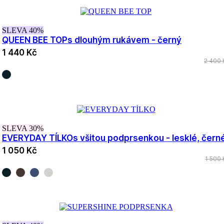
SLEVA 40%
QUEEN BEE TOP
s dlouhým rukávem - černý
1 440 Kč
2 400 
SLEVA 30%
EVERYDAY TÍLKO
s všitou podprsenkou - lesklé, čern
1 050 Kč
1 500 