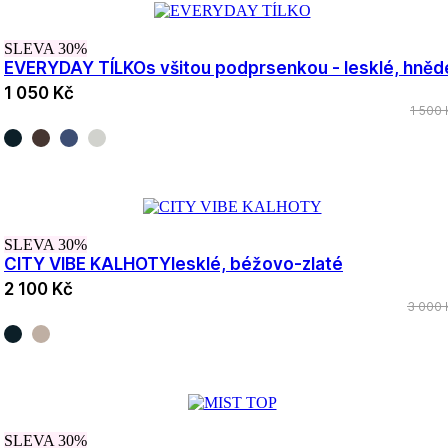
SLEVA 30%
EVERYDAY TÍLKO
s všitou podprsenkou - lesklé, hněd
1 050 Kč
1 500 
SLEVA 30%
CITY VIBE KALHOTY
lesklé, béžovo-zlaté
2 100 Kč
3 000 
SLEVA 30%