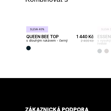
SLEVA 40%
SLEVA 
QUEEN BEE TOP
1 440 Kč
ESSEN
s dlouhým rukávem - černý
s vysoký
2 400 Kč
hnědé
ZÁKAZNICKÁ PODPORA