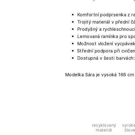
Komfortní podprsenka z 
Trojitý materiál v přední č
Prodyšný a rychleschnoucí 
Lemovaná ramínka pro spo
Možnost vložení vycpávek 
Střední podpora při cvičen
Dostupná v šesti barvách:
Modelka Sára je vysoká 166 cm 
recyklovaný
vyrob
materiál
Slov