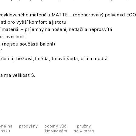
recyklovaného materiálu MATTE – regenerovaný polyamid E
ásti pro vyšší komfort a jistotu
materiál – příjemný na nošení, netlačí a neprosvítá
rtovní look
(nejsou součástí balení)
í
 černá, béžová, hnědá, tmavě šedá, bílá a modrá
a má velikost S.
ené na
prodyšný
odolný vůči
pružný
ensku
žmolkování
do 4 stran