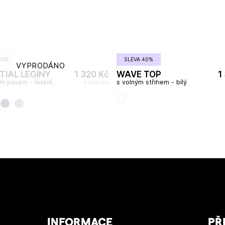
30%
SLEVA 40%
VYPRODÁNO
TIAL LEGÍNY
1 320 Kč
WAVE TOP
1
m pasem - lesklé,
s volným střihem - bílý
1 890 Kč
INFORMACE
PŘ