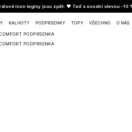
rálové Icon legíny jsou zpět. 🧡 Teď s úvodní slevou -10 
NY
KALHOTY
PODPRSENKY
TOPY
VŠECHNO
O NÁS