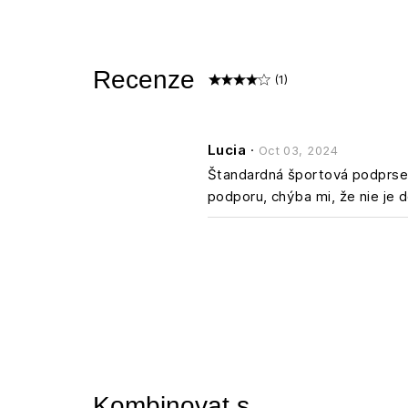
Recenze
(1)
Lucia
·
Oct 03, 2024
Štandardná športová podprsen
podporu, chýba mi, že nie je
Kombinovat s