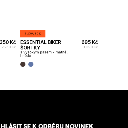
SLEVA 50%
 350 Kč
ESSENTIAL BIKER
695 Kč
2 250 Kč
1 390 Kč
ŠORTKY
s vysokým pasem - matné,
hnědé
IHLÁSIT SE K ODBĚRU NOVINEK