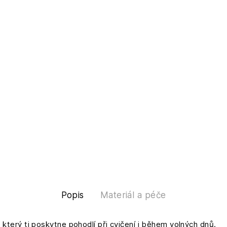
Popis
Materiál a péče
 který ti poskytne pohodlí při cvičení i během volných dnů.