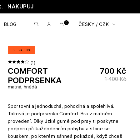
NAKUPUJ
%.
0
BLOG
ČESKY / CZK
SLEVA 50%
(1)
COMFORT
700 Kč
PODPRSENKA
1 400 Kč
matná, hnědá
Sportovní a jednoduchá, pohodlná a spolehlivá.
Taková je podprsenka Comfort Bra v matném
provedení. Díky úzké gumě pod prsy ti poskytne
podporu při každodenním pohybu a stane se
kouskem, po kterém sáhneš pokaždé, když chceš