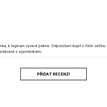
ka, k legínam vyzerá pekne. Odporúčam kúpiť o číslo väčšiu.
 dodávaná s vypchávkami.
PŘIDAT RECENZI