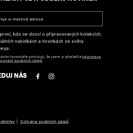
první, kdo se dozví o připravovaných kolekcích,
iálních nabídkách a novinkách ze světa
eeya.
áním formuláře potvrzuji, že jsem si přečetl/a
Informace
acování osobních údajů
.
EDUJ NÁS
odmínky
Ochrana osobních údajů