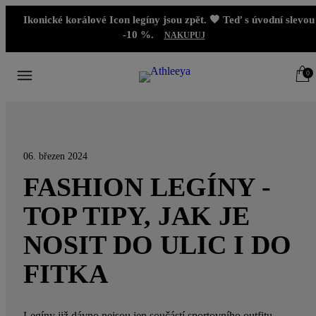
Ikonické korálové Icon legíny jsou zpět. 🧡 Teď s úvodní slevou
-10 %.
NAKUPUJ
0
06. březen 2024
FASHION LEGÍNY -
TOP TIPY, JAK JE
NOSIT DO ULIC I DO
FITKA
Legíny již dávno nejsou jen součástí sportovního outfitu.