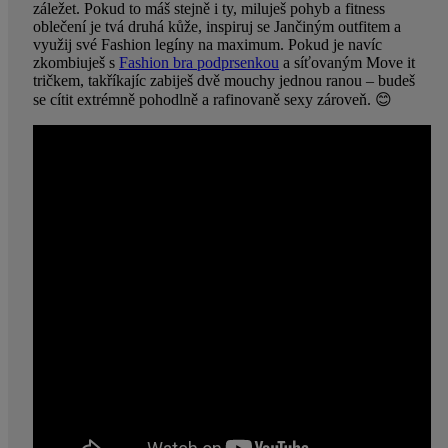
záležet. Pokud to máš stejně i ty, miluješ pohyb a fitness
oblečení je tvá druhá kůže, inspiruj se Jančiným outfitem a
využij své Fashion legíny na maximum. Pokud je navíc
zkombiuješ s
Fashion bra podprsenkou
a síťovaným Move it
tričkem, takříkajíc zabiješ dvě mouchy jednou ranou – budeš
se cítit extrémně pohodlně a rafinovaně sexy zároveň. 😊