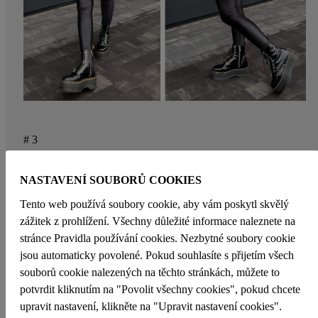
# 3
Milujeme tento styling! Představuje symbiózu materiálů a
struktur, je trendy, stylový a jako vystřižený z módního
NASTAVENÍ SOUBORŮ COOKIES
katalogu. Ideální příklad toho, že i v zimě jsou naše Fashion
legíny kouskem, po kterém se dá sáhnout. Stačí k nim obout
Tento web používá soubory cookie, aby vám poskytl skvělý
hřejivé ponožky a zateplené boots, navrstvit tenkou dlouhou
zážitek z prohlížení. Všechny důležité informace naleznete na
košili s prodlouženým svetrem, vsadit na krátkou kožešinovou
stránce Pravidla používání cookies. Nezbytné soubory cookie
bundičku a voilá - outfit do zimy jako stvořený.
jsou automaticky povolené. Pokud souhlasíte s přijetím všech
souborů cookie nalezených na těchto stránkách, můžete to
potvrdit kliknutím na "Povolit všechny cookies", pokud chcete
upravit nastavení, klikněte na "Upravit nastavení cookies".