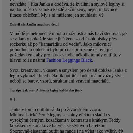
nevzdáte," říká Janka a dodává, že kvalitní a stylové legíny si
najdou místo v šatníku každé akční ženy, nejen milovnice
fitness oblečení. My s ní můžeme jen souhlasit. 😊
Oslovil nás Jančin smysl pro detail
V módě je nekonečně mnoho možností a nás baví sledovat, jak
se z Janky pokaždé stane jiná žena – od fashionistky přes
rockerku až po "kamarádku od vedle". Jako milovnici
pohodlného oblečení bylo pro nás přirozené oslovit ji s
požadavkem, aby pro nás sestavila několik trendy outfitů, v
hlavní roli s našimi
Fashion Leggings Black
.
Svou kreativitou, vkusem a smyslem pro detail dokáže Janka z
legín vykouzlit hned několik outfitů. Janka má odvážný styl,
nebojí se barev, vzorů, struktur ani vrstvení materiálů.
Top tipy, jak nosit Athleeya legíny každý den jinak
# 1
Janka v tomto outfitu sáhla po živočišném vzoru.
Minimalistické černé legíny se shiny efektem sladila s
vysokými černými kozačkami v kontrastu s krátkým Teddy
kožíškem v koňakové barvě a se stylovou baretkou.
Sportovně-elegantní outfit na rande i na výlet jako vyšitý. 😊