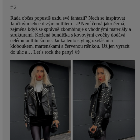
# 2
Ráda občas popustíš uzdu své fantazii? Nech se inspirovat
Jančiným lehce drzým outfitem. :-P Není černá jako černá,
zejména když se správně zkombinuje s vhodnými materiály a
strukturami. Kožená bundička s kovovými cvočky dodává
celému outfitu šmrnc. Janka tento styling ozvláštnila
kloboukem, martenskami a červenou rtěnkou. Už jen vyrazit
do ulic a… Let´s rock the party! 😊