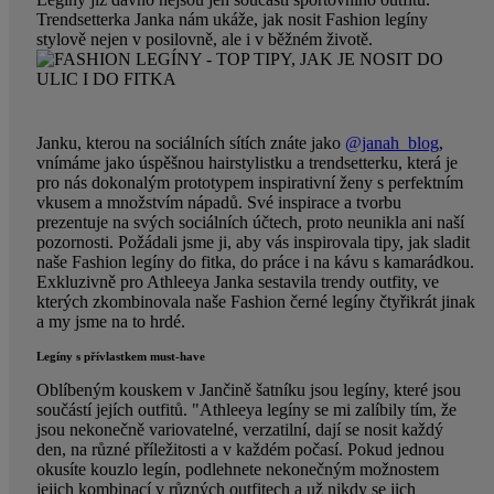
Trendsetterka Janka nám ukáže, jak nosit Fashion legíny
stylově nejen v posilovně, ale i v běžném životě.
Janku, kterou na sociálních sítích znáte jako
@janah_blog
,
vnímáme jako úspěšnou hairstylistku a trendsetterku, která je
pro nás dokonalým prototypem inspirativní ženy s perfektním
vkusem a množstvím nápadů. Své inspirace a tvorbu
prezentuje na svých sociálních účtech, proto neunikla ani naší
pozornosti. Požádali jsme ji, aby vás inspirovala tipy, jak sladit
naše Fashion legíny do fitka, do práce i na kávu s kamarádkou.
Exkluzivně pro Athleeya Janka sestavila trendy outfity, ve
kterých zkombinovala naše Fashion černé legíny čtyřikrát jinak
a my jsme na to hrdé.
Legíny s přívlastkem must-have
Oblíbeným kouskem v Jančině šatníku jsou legíny, které jsou
součástí jejích outfitů. "Athleeya legíny se mi zalíbily tím, že
jsou nekonečně variovatelné, verzatilní, dají se nosit každý
den, na různé příležitosti a v každém počasí. Pokud jednou
okusíte kouzlo legín, podlehnete nekonečným možnostem
jejich kombinací v různých outfitech a už nikdy se jich