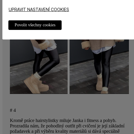
UPRAVIT NASTAVENÍ COOKIES
Povolit všechny cookies
# 4
Kromě práce hairstylistky miluje Janka i fitness a pohyb.
Prozradila nám, že pohodlný outfit při cvičení je její základní
požadavek a při výběru kvality materiálů si dává speciálně