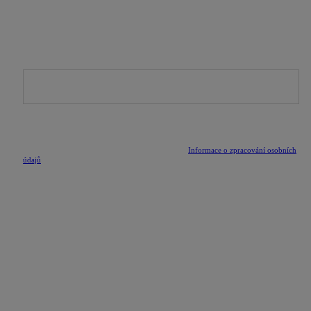
PŘIHLÁSIT SE K ODBĚRU NOVINEK
Buď první, kdo se dozví o připravovaných kolekcích,
speciálních nabídkách a novinkách ze světa Athleeya.
Odesláním formuláře potvrzuji, že jsem si přečetl/a
Informace o zpracování osobních
údajů
.
SLEDUJ NÁS