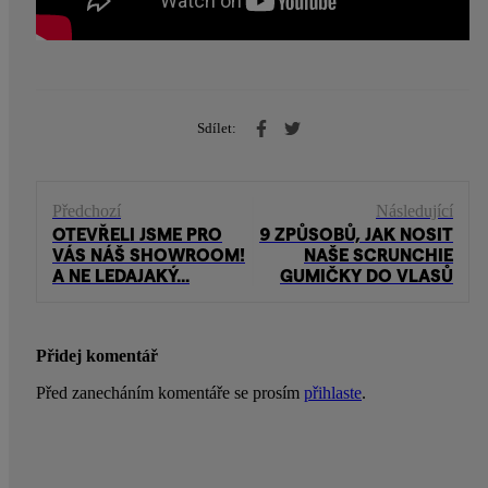
Sdílet:
Předchozí
Následující
N
OTEVŘELI JSME PRO
9 ZPŮSOBŮ, JAK NOSIT
a
VÁS NÁŠ SHOWROOM!
NAŠE SCRUNCHIE
A NE LEDAJAKÝ...
GUMIČKY DO VLASŮ
v
i
g
Přidej komentář
a
Před zanecháním komentáře se prosím
přihlaste
.
c
e
v