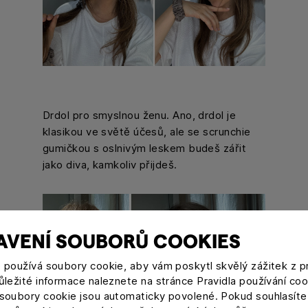
Drdol pro smyslnou ženu. Ano, drdol je
klasikou ve světě účesů, ale se scrunchie
gumičkou s oslnivým leskem budeš zářit
jako diva, kamkoliv přijdeš.
AVENÍ SOUBORŮ COOKIES
používá soubory cookie, aby vám poskytl skvělý zážitek z pr
ležité informace naleznete na stránce Pravidla používání coo
oubory cookie jsou automaticky povolené. Pokud souhlasíte 