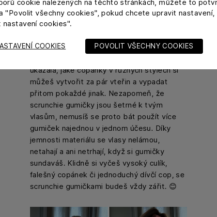
orů cookie nalezených na těchto stránkách, můžete to potvr
na "Povolit všechny cookies", pokud chcete upravit nastavení, 
t nastavení cookies".
ASTAVENÍ COOKIES
POVOLIT VŠECHNY COOKIES
Fantazii se meze nekladou. Veronika nám
ukázala, jaké copánky v různých stylech si
můžeš vytvořit za pár vteřin a vypadat
přitom pokaždé jinak. Nezapomeň, že
scrunchie gumičky jsou šetrné k tvým
vlasům, nemusíš se proto bát použít více
gumiček najednou v jednom účesu. Díky
jemnosti materiálu se vlasy nelámou,
netahají a ani netrhají, když si gumičky
sundaváš. Klidně si vyčeš vysoký culík,
falešný copánek či jednoduchý dívčí cop, se
scrunchie gumičkami budeš vždy zářit. 😊