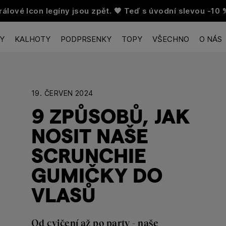
rálové Icon legíny jsou zpět. 🧡 Teď s úvodní slevou -10 
NY
KALHOTY
PODPRSENKY
TOPY
VŠECHNO
O NÁS
19. ČERVEN 2024
9 ZPŮSOBŮ, JAK
NOSIT NAŠE
SCRUNCHIE
GUMIČKY DO
VLASŮ
Od cvičení až po party - naše