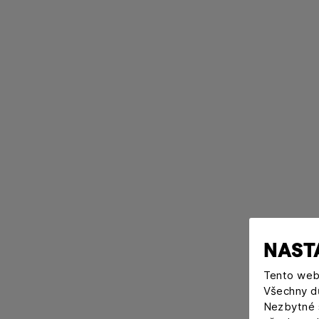
NAST
Tento web 
Všechny dů
Nezbytné s