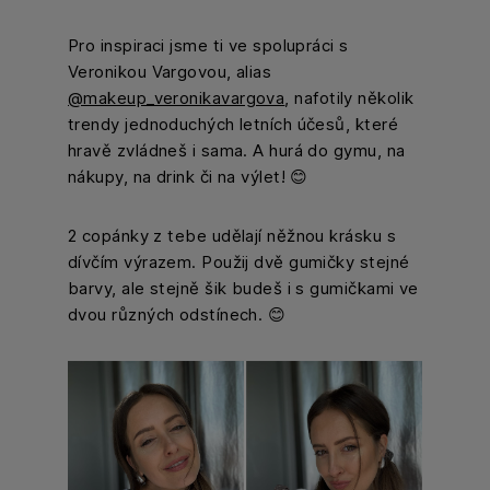
Pro inspiraci jsme ti ve spolupráci s
Veronikou Vargovou, alias
@makeup_veronikavargova
, nafotily několik
trendy jednoduchých letních účesů, které
hravě zvládneš i sama. A hurá do gymu, na
nákupy, na drink či na výlet! 😊
2 copánky z tebe udělají něžnou krásku s
dívčím výrazem. Použij dvě gumičky stejné
barvy, ale stejně šik budeš i s gumičkami ve
dvou různých odstínech. 😊