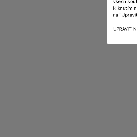
všech soub
kliknutím 
na "Upravi
UPRAVIT N