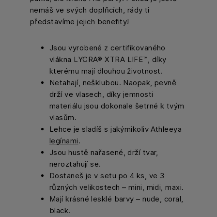
nemáš ve svých doplňcích, rády ti
představíme jejich benefity!
Jsou vyrobené z certifikovaného
vlákna LYCRA® XTRA LIFE™, díky
kterému mají dlouhou životnost.
Netahají, nešklubou. Naopak, pevně
drží ve vlasech, díky jemnosti
materiálu jsou dokonale šetrné k tvým
vlasům.
Lehce je sladíš s jakýmikoliv Athleeya
legínami
.
Jsou hustě nařasené, drží tvar,
neroztahují se.
Dostaneš je v setu po 4 ks, ve 3
různých velikostech – mini, midi, maxi.
Mají krásné lesklé barvy – nude, coral,
black.