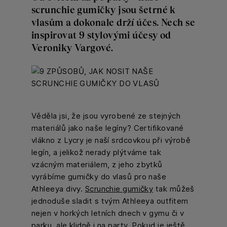
scrunchie gumičky jsou šetrné k
vlasům a dokonale drží účes. Nech se
inspirovat 9 stylovými účesy od
Veroniky Vargové.
Věděla jsi, že jsou vyrobené ze stejných
materiálů jako naše legíny? Certifikované
vlákno z Lycry je naší srdcovkou při výrobě
legín, a jelikož nerady plýtváme tak
vzácným materiálem, z jeho zbytků
vyrábíme gumičky do vlasů pro naše
Athleeya divy.
Scrunchie gumičky
tak můžeš
jednoduše sladit s tvým Athleeya outfitem
nejen v horkých letních dnech v gymu či v
parku, ale klidně i na party. Pokud je ještě