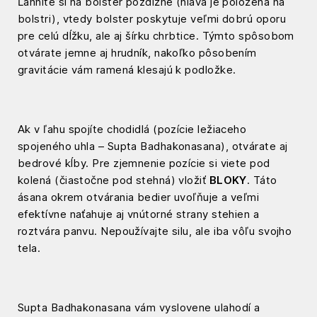
Ľahnite si na bolster pozdĺžne (hlava je položená na
bolstri), vtedy bolster poskytuje veľmi dobrú oporu
pre celú dĺžku, ale aj šírku chrbtice. Týmto spôsobom
otvárate jemne aj hrudník, nakoľko pôsobením
gravitácie vám ramená klesajú k podložke.
Ak v ľahu spojíte chodidlá (pozície ležiaceho
spojeného uhla – Supta Badhakonasana), otvárate aj
bedrové kĺby. Pre zjemnenie pozície si viete pod
kolená (čiastočne pod stehná) vložiť
BLOKY
. Táto
ásana okrem otvárania bedier uvoľňuje a veľmi
efektívne naťahuje aj vnútorné strany stehien a
roztvára panvu. Nepoužívajte silu, ale iba vôľu svojho
tela.
Supta Badhakonasana vám vyslovene ulahodí a