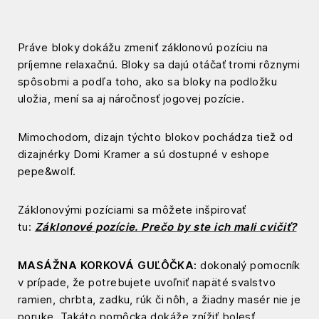
Práve bloky dokážu zmeniť záklonovú pozíciu na
príjemne relaxačnú. Bloky sa dajú otáčať tromi rôznymi
spôsobmi a podľa toho, ako sa bloky na podložku
uložia, mení sa aj náročnosť jogovej pozície.
Mimochodom, dizajn týchto blokov pochádza tiež od
dizajnérky Domi Kramer a sú dostupné v eshope
pepe&wolf.
Záklonovými pozíciami sa môžete inšpirovať
tu:
Záklonové pozície. Prečo by ste ich mali cvičiť?
MASÁŽNA KORKOVÁ GUĽÔČKA:
dokonalý pomocník
v prípade, že potrebujete uvoľniť napäté svalstvo
ramien, chrbta, zadku, rúk či nôh, a žiadny masér nie je
poruke. Takáto pomôcka dokáže znížiť bolesť