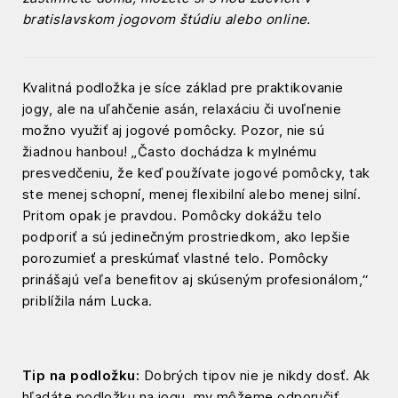
bratislavskom jogovom štúdiu alebo online.
Kvalitná podložka je síce základ pre praktikovanie
jogy, ale na uľahčenie asán, relaxáciu či uvoľnenie
možno využiť aj jogové pomôcky. Pozor, nie sú
žiadnou hanbou! „Často dochádza k mylnému
presvedčeniu, že keď používate jogové pomôcky, tak
ste menej schopní, menej flexibilní alebo menej silní.
Pritom opak je pravdou. Pomôcky dokážu telo
podporiť a sú jedinečným prostriedkom, ako lepšie
porozumieť a preskúmať vlastné telo. Pomôcky
prinášajú veľa benefitov aj skúseným profesionálom,“
priblížila nám Lucka.
Tip na podložku:
Dobrých tipov nie je nikdy dosť. Ak
hľadáte podložku na jogu, my môžeme odporučiť