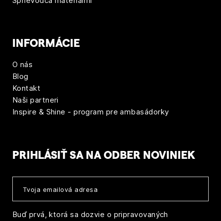
Sprievodca materiálmi
v
k
o
INFORMÁCIE
v
O nás
Blog
Kontakt
Naši partneri
Inspire & Shine - program pre ambasádorky
PRIHLÁSIŤ SA NA ODBER NOVINIEK
Buď prvá, ktorá sa dozvie o pripravovaných