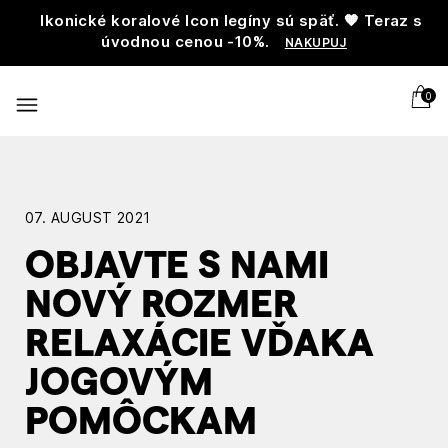
Ikonické koralové Icon legíny sú späť. 🧡 Teraz s
úvodnou cenou -10%.
NAKUPUJ
0
07. AUGUST 2021
OBJAVTE S NAMI
NOVÝ ROZMER
RELAXÁCIE VĎAKA
JOGOVÝM
POMÔCKAM