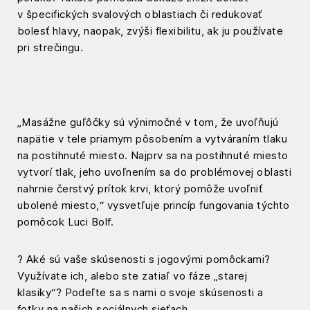
v špecifických svalových oblastiach či redukovať
bolesť hlavy, naopak, zvýši flexibilitu, ak ju používate
pri strečingu.
„Masážne guľôčky sú výnimočné v tom, že uvoľňujú
napätie v tele priamym pôsobením a vytváraním tlaku
na postihnuté miesto. Najprv sa na postihnuté miesto
vytvorí tlak, jeho uvoľnením sa do problémovej oblasti
nahrnie čerstvý prítok krvi, ktorý pomôže uvoľniť
ubolené miesto,“ vysvetľuje princíp fungovania týchto
pomôcok Luci Bolf.
? Aké sú vaše skúsenosti s jogovými pomôckami?
Využívate ich, alebo ste zatiaľ vo fáze „starej
klasiky“? Podeľte sa s nami o svoje skúsenosti a
fotky na našich sociálnych sieťach.