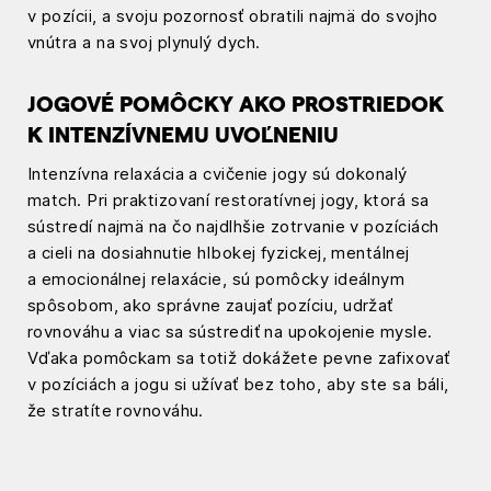
v pozícii, a svoju pozornosť obratili najmä do svojho
vnútra a na svoj plynulý dych.
JOGOVÉ POMÔCKY AKO PROSTRIEDOK
K INTENZÍVNEMU UVOĽNENIU
Intenzívna relaxácia a cvičenie jogy sú dokonalý
match. Pri praktizovaní restoratívnej jogy, ktorá sa
sústredí najmä na čo najdlhšie zotrvanie v pozíciách
a cieli na dosiahnutie hlbokej fyzickej, mentálnej
a emocionálnej relaxácie, sú pomôcky ideálnym
spôsobom, ako správne zaujať pozíciu, udržať
rovnováhu a viac sa sústrediť na upokojenie mysle.
Vďaka pomôckam sa totiž dokážete pevne zafixovať
v pozíciách a jogu si užívať bez toho, aby ste sa báli,
že stratíte rovnováhu.