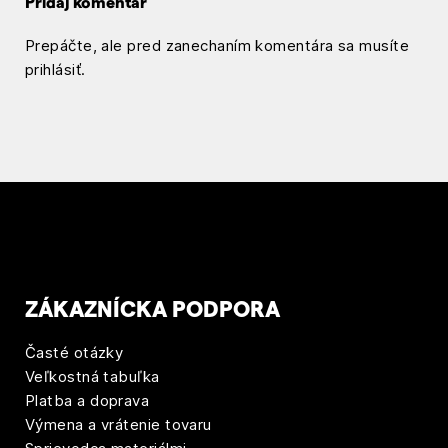
Pridaj komentár
g
Prepáčte, ale pred zanechaním komentára sa musíte
á
prihlásiť
.
c
i
a
p
r
í
ZÁKAZNÍCKA PODPORA
s
Časté otázky
p
Veľkostná tabuľka
Platba a doprava
e
Výmena a vrátenie tovaru