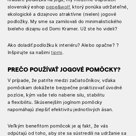
slovenský eshop
pepe&wolf
, ktorý ponúka udržateľné,
ekologické a dizajnovo atraktívne (nielen) jogové
podložky. My sme sa zamilovali do minimalistického
bieleho dizajnu od Domi Kramer. Už ste ho videli?
Ako doladiť podložku k interiéru? Alebo opačne? ?
Inšpirujte sa našimi
tipmi
.
PREČO POUŽÍVAŤ JOGOVÉ POMÔCKY?
V prípade, že patríte medzi začiatočníkov, vďaka
pomôckam dokážete bezpečne praktizovať úvodné
pozície, kým vaše telo naberie silu, stabilitu
a flexibilitu. Skúsenejším jogínom pomôcky
napomáhajú zlepšiť efektivitu jednotlivých ásan.
Veľkým benefitom pomôcok je aj fakt, že vás
odpútajú od toho, aby ste sa sústredili na udržanie sa