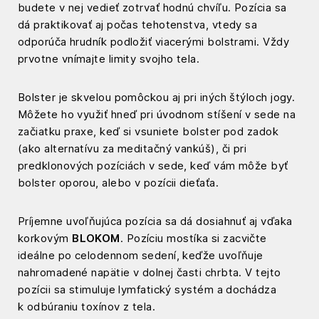
budete v nej vedieť zotrvať hodnú chvíľu. Pozícia sa
dá praktikovať aj počas tehotenstva, vtedy sa
odporúča hrudník podložiť viacerými bolstrami. Vždy
prvotne vnímajte limity svojho tela.
Bolster je skvelou pomôckou aj pri iných štýloch jogy.
Môžete ho využiť hneď pri úvodnom stíšení v sede na
začiatku praxe, keď si vsuniete bolster pod zadok
(ako alternatívu za meditačný vankúš), či pri
predklonových pozíciách v sede, keď vám môže byť
bolster oporou, alebo v pozícii dieťaťa.
Príjemne uvoľňujúca pozícia sa dá dosiahnuť aj vďaka
korkovým
BLOKOM
. Pozíciu mostíka si zacvičte
ideálne po celodennom sedení, keďže uvoľňuje
nahromadené napätie v dolnej časti chrbta. V tejto
pozícii sa stimuluje lymfatický systém a dochádza
k odbúraniu toxínov z tela.