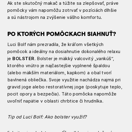
Ak ste skutočný makač a túžite sa zlepšovať, práve
pomôcky vám napomôžu zotrvať v pozíciách dlhšie
a sú nástrojom na zvýšenie vášho komfortu.
PO KTORÝCH POMÔCKACH SIAHNUŤ?
Luci Bolf nám prezradila, že kráľom všetkých
pomôcok a ideálny na dosiahnutie dokonalého relaxu
je
BOLSTER
. Bolster je mäkký valcovitý „vankúš“,
ktorého vnútro je najčastejšie vyplnené špaldou
(alebo mäkším materiálom, kapkom) a obal tvorí
bavlnená obliečka. Svoje využitie nachádza najmä pri
gravid joge alebo restoratívnej joge (poskytuje teplo,
pocit opory a bezpečia). Táto pomôcka napomôže
uvoľniť napätie v oblasti chrbtice či hrudníka.
Tip od Luci Bolf: Ako bolster využiť
?