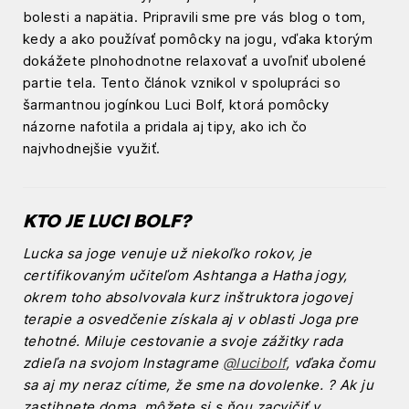
bolesti a napätia. Pripravili sme pre vás blog o tom,
kedy a ako používať pomôcky na jogu, vďaka ktorým
dokážete plnohodnotne relaxovať a uvoľniť ubolené
partie tela. Tento článok vznikol v spolupráci so
šarmantnou jogínkou Luci Bolf, ktorá pomôcky
názorne nafotila a pridala aj tipy, ako ich čo
najvhodnejšie využiť.
KTO JE LUCI BOLF?
Lucka sa joge venuje už niekoľko rokov, je
certifikovaným učiteľom Ashtanga a Hatha jogy,
okrem toho absolvovala kurz inštruktora jogovej
terapie a osvedčenie získala aj v oblasti Joga pre
tehotné. Miluje cestovanie a svoje zážitky rada
zdieľa na svojom Instagrame
@lucibolf
, vďaka čomu
sa aj my neraz cítime, že sme na dovolenke. ? Ak ju
zastihnete doma, môžete si s ňou zacvičiť v