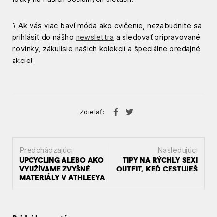
? Ak vás viac baví móda ako cvičenie, nezabudnite sa
prihlásiť do nášho
newslettra
a sledovať pripravované
novinky, zákulisie našich kolekcií a špeciálne predajné
akcie!
Zdieľať:
Predchádzajúci
Nasledujúci
N
UPCYCLING ALEBO AKO
TIPY NA RÝCHLY SEXI
VYUŽÍVAME ZVYŠNÉ
OUTFIT, KEĎ CESTUJEŠ
a
MATERIÁLY V ATHLEEYA
v
i