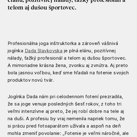
telom aj dušou športovec.
Profesionálna joga inštruktorka a zároveň vášnivá
jogínka
Dada Slavkovska
je plná elánu, pozitívnej
nálady, ťažký profesionál a telom aj dušou športovec.
A mimoriadne krásna žena, zvonku aj zvnútra. Aj preto
bola jasnou voľbou, keď sme hľadali na fotenie svojich
produktov novú tvár.
Jogínka Dada nám pri celodennom fotení prezradila,
že sa joge venuje posledných šesť rokov, z toho tri
veľmi intenzívne aj preto, že jej robí dobre na tele aj
na duši. A profesiu by vraj nemenila napriek tomu, že
si prácu pred fotoaparátom užívala a aspoň na deň
mohla zmeniť povolanie: „Fotenie je veľmi náročné, ale