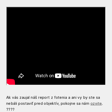
Ak vás zaujal náš report z fotenia a ani vy by ste sa
nebáli postaviť pred objektív, pokojne sa nám
ozvite
.
????