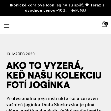
Ikonické koralové Icon legíny sú späť. 🧡 Teraz s
úvodnou cenou -10%.
NAKUPUJ
0
13. MAREC 2020
AKO TO VYZERÁ,
KEĎ NAŠU KOLEKCIU
FOTÍ JOGÍNKA
Profesionálna joga inštruktorka a zároveň
vášnivá jogínka Dada Slavkovska je plná
elánu, pozitívnej nálady, ťažký profesionál a