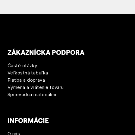
i
a
p
r
í
ZÁKAZNÍCKA PODPORA
s
Časté otázky
p
Veľkostná tabuľka
Platba a doprava
e
Výmena a vrátenie tovaru
Sprievodca materiálmi
v
k
o
INFORMÁCIE
v
O nás