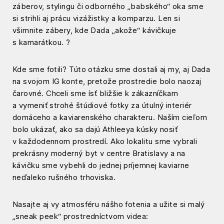
záberov, stylingu či odborného „babského“ oka sme
si strihli aj prácu vizážistky a komparzu. Len si
všimnite zábery, kde Dada „akože“ kávičkuje
s kamarátkou. ?
Kde sme fotili? Túto otázku sme dostali aj my, aj Dada
na svojom IG konte, pretože prostredie bolo naozaj
čarovné. Chceli sme ísť bližšie k zákazníčkam
a vymeniť strohé štúdiové fotky za útulný interiér
domáceho a kaviarenského charakteru. Naším cieľom
bolo ukázať, ako sa dajú Athleeya kúsky nosiť
v každodennom prostredí. Ako lokalitu sme vybrali
prekrásny moderný byt v centre Bratislavy a na
kávičku sme vybehli do jednej príjemnej kaviarne
neďaleko rušného trhoviska.
Nasajte aj vy atmosféru nášho fotenia a užite si malý
„sneak peek“ prostredníctvom videa: