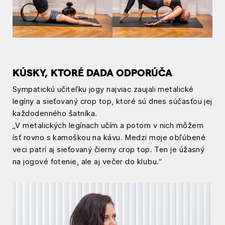
KÚSKY, KTORÉ DADA ODPORÚČA
Sympatickú učiteľku jogy najviac zaujali metalické
legíny a sieťovaný crop top, ktoré sú dnes súčasťou jej
každodenného šatníka.
„V metalických legínach učím a potom v nich môžem
ísť rovno s kamoškou na kávu. Medzi moje obľúbené
veci patrí aj sieťovaný čierny crop top. Ten je úžasný
na jogové fotenie, ale aj večer do klubu.“