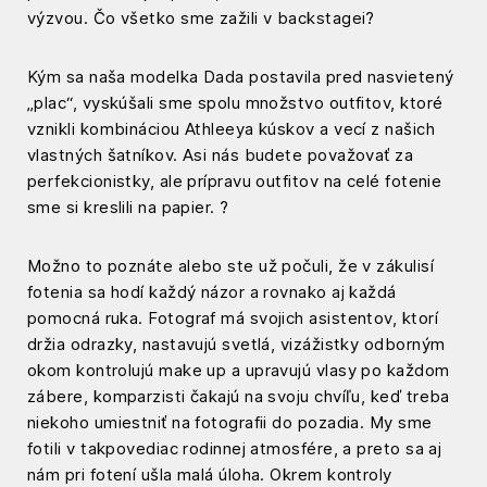
výzvou. Čo všetko sme zažili v backstagei?
Kým sa naša modelka Dada postavila pred nasvietený
„plac“, vyskúšali sme spolu množstvo outfitov, ktoré
vznikli kombináciou Athleeya kúskov a vecí z našich
vlastných šatníkov. Asi nás budete považovať za
perfekcionistky, ale prípravu outfitov na celé fotenie
sme si kreslili na papier.
?
Možno to poznáte alebo ste už počuli, že v zákulisí
fotenia sa hodí každý názor a rovnako aj každá
pomocná ruka. Fotograf má svojich asistentov, ktorí
držia odrazky, nastavujú svetlá, vizážistky odborným
okom kontrolujú make up a upravujú vlasy po každom
zábere, komparzisti čakajú na svoju chvíľu, keď treba
niekoho umiestniť na fotografii do pozadia. My sme
fotili v takpovediac rodinnej atmosfére, a preto sa aj
nám pri fotení ušla malá úloha. Okrem kontroly