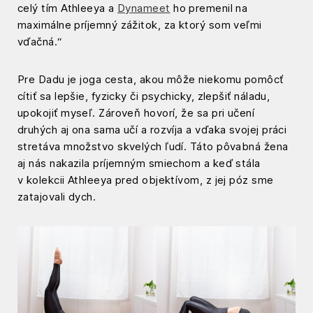
celý tím Athleeya a
Dynameet
ho premenil na
maximálne príjemný zážitok, za ktorý som veľmi
vďačná.“
Pre Dadu je joga cesta, akou môže niekomu pomôcť
cítiť sa lepšie, fyzicky či psychicky, zlepšiť náladu,
upokojiť myseľ. Zároveň hovorí, že sa pri učení
druhých aj ona sama učí a rozvíja a vďaka svojej práci
stretáva množstvo skvelých ľudí. Táto pôvabná žena
aj nás nakazila príjemným smiechom a keď stála
v kolekcii Athleeya pred objektívom, z jej póz sme
zatajovali dych.