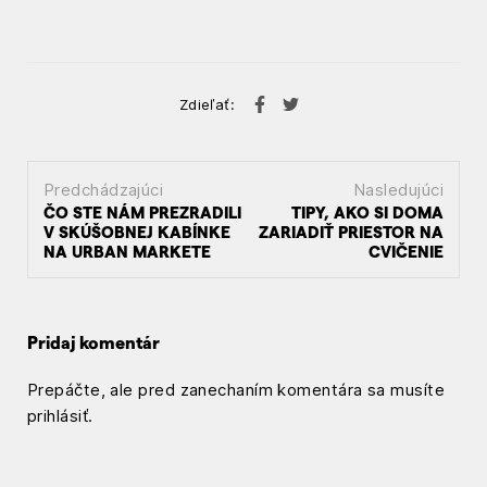
Zdieľať:
Predchádzajúci
Nasledujúci
N
ČO STE NÁM PREZRADILI
TIPY, AKO SI DOMA
V SKÚŠOBNEJ KABÍNKE
ZARIADIŤ PRIESTOR NA
a
NA URBAN MARKETE
CVIČENIE
v
i
Pridaj komentár
g
Prepáčte, ale pred zanechaním komentára sa musíte
á
prihlásiť
.
c