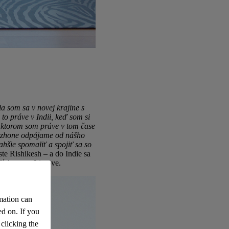
tla som sa v novej krajine s
to práve v Indii, keď som si
 v ktorom som práve v tom čase
v zhone odpájame od nášho
ahšie spomaliť a spojiť sa so
e Rishikesh – a do Indie sa
lízko – na Liptove.
mation can
d on. If you
 clicking the