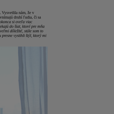
 Vysvetlila nám, že v
vnímajú druhí ľudia, či sa
konca si oveľa viac
ekajú do šiat, ktoré pre mňa
veľmi dôležité, stále som to
resne vystihli štýl, ktorý mi