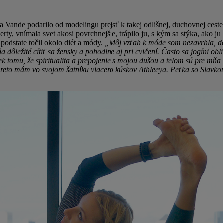
a Vande podarilo od modelingu prejsť k takej odlišnej, duchovnej ceste.
rty, vnímala svet akosi povrchnejšie, trápilo ju, s kým sa stýka, ako ju 
 podstate točil okolo diét a módy.
„Môj vzťah k móde som nezavrhla, do
dôležité cítiť sa žensky a pohodlne aj pri cvičení. Často sa jogíni obli
ek tomu, že spiritualita a prepojenie s mojou dušou a telom sú pre mňa 
preto mám vo svojom šatníku viacero kúskov Athleeya. Peťka so Slavkou p