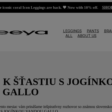
SHO
e iconic coral Icon Leggings are back. 🧡 Now with 10% off.
LEGGINGS
PANTS
BRA
ALL
ABOUT US
 K ŠŤASTIU S JOGÍNK
 GALLO
tento mesiac vám prinášame inšpiratívny rozhovor so známou slovensk