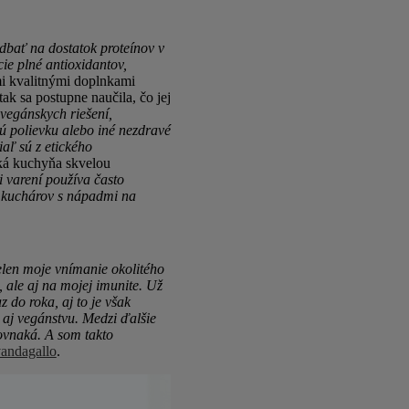
dbať na dostatok proteínov v
ie plné antioxidantov,
i kvalitnými doplnkami
ak sa postupne naučila, čo jej
vegánskych riešení,
ú polievku alebo iné nezdravé
aľ sú z etického
ská kuchyňa skvelou
 varení používa často
h kuchárov s nápadmi na
elen moje vnímanie okolitého
, ale aj na mojej imunite. Už
 do roka, aj to je však
 aj vegánstvu. Medzi ďalšie
rovnaká. A som takto
andagallo
.