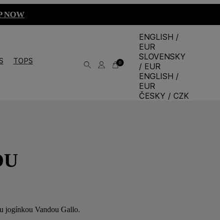
P NOW
ENGLISH /
EUR
SLOVENSKY
S
TOPS
0
/ EUR
ENGLISH /
EUR
ČESKY / CZK
OU
ou jogínkou Vandou Gallo.