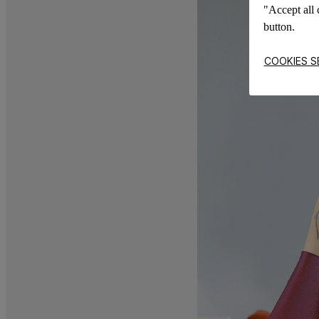
"Accept all 
button.
COOKIES S