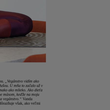
ou.
„Vegánstvo vidím ako
 dušou. U mňa to začalo už v
vnako ako mlieko. Ako dieťa
avne mäsom, keďže na moju
na vegánstvo.“
Vanda
Zdôrazňuje však, ako veľmi