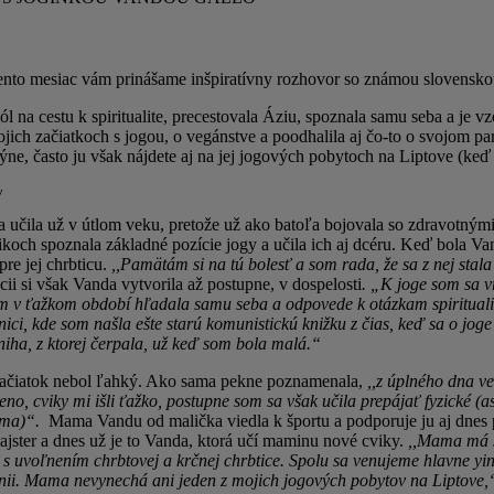
tento mesiac vám prinášame inšpiratívny rozhovor so známou slovensk
 na cestu k spiritualite, precestovala Áziu, spoznala samu seba a je v
ich začiatkoch s jogou, o vegánstve a poodhalila aj čo-to o svojom par
e, často ju však nájdete aj na jej jogových pobytoch na Liptove (keď 
y
 učila už v útlom veku, pretože už ako batoľa bojovala so zdravotnými
koch spoznala základné pozície jogy a učila ich aj dcéru. Keď bola Van
pre jej chrbticu.
,,Pamätám si na tú bolesť a som rada, že sa z nej stala
ii si však Vanda vytvorila až postupne, v dospelosti
. „K joge som sa v
m v ťažkom období hľadala samu seba a odpovede k otázkam spirituali
ici, kde som našla ešte starú komunistickú knižku z čias, keď sa o jog
iha, z ktorej čerpala, už keď som bola malá.“
začiatok nebol ľahký. Ako sama pekne poznamenala,
,,z úplného dna v
eno, cviky mi išli ťažko, postupne som sa však učila prepájať fyzické (
jáma)“.
Mama Vandu od malička viedla k športu a podporuje ju aj dnes 
ajster a dnes už je to Vanda, ktorá učí maminu nové cviky.
,,Mama má s
 s uvoľnením chrbtovej a krčnej chrbtice. Spolu sa venujeme hlavne yin
nii. Mama nevynechá ani jeden z mojich jogových pobytov na Liptove,