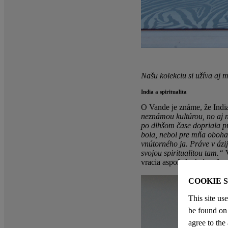
Našu kolekciu si užíva aj 
India a spiritualita
O Vande je známe, že Ind
neznámou kultúrou, no aj n
po dlhšom čase dopriala pr
bola, nebol pre mňa oboha
vnútorného ja. Práve v ázi
svojou spiritualitou tam.“
vracia aspoň dvakrát ročne
COOKIE 
This site us
be found on 
agree to the