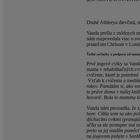
Drahé Athleeya dievčatá, 
Vanda prešla z módnych mól
nám rozpovedala viac o svoj
priateľom Chrisom v Londýn
Ťažké začiatky a podpora od mam
Prvé jogové cviky sa Vanda
mama v rehabilitačných cvi
cvičenie, ktoré je potrebné 
Vzťah k cvičeniu a meditác
rokov. Pamätám si, ako so
to práve doma v našej knižn
hovoriť. Bola to mamina kn
Vanda nám prezradila, že 
hore. Cítila som sa ako pol
dýchacími cvikmi (prana
učňa sa ale postupne stal m
preto sa jej snažím pomôcť
na jogovom pobyte v Sardí