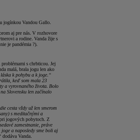
ou jogínkou Vandou Gallo.
zorom aj pre nás. V rozhovore
tnerovi a rodine. Vanda žije s
nie je pandémia ?).
 problémami s chrbticou. Jej
da malá, brala jogu len ako
 láska k pohybu a k joge.“
rátila, keď som mala 23
ty a vyrovnaného života. Bolo
e na Slovensku len začínalo
edie cesta vždy už len smerom
asany) s meditačnými a
pri jogových pobytoch. Z
edavé zamestnanie, práve
 joge a naposledy sme boli aj
“
dodáva Vanda.