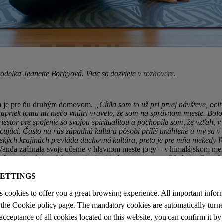
modelka Jeanette Borhyová. Viac sa dozviete v
rozhovore.
ia je pre ňu druhým domovom
. „Cítila som to už pri prvej návšteve, oci
apriek tomu mi niečo vnútri vravelo, že som na správnom mieste. Bolo 
iestor pre spojenie so svojou spiritualitou a pochopila som, že vzťah,
cujúci. Často na nás západná kultúra pôsobí príliš unáhlene a my sa 
jských krajinách prevláda duchovná kultúra, preto je pre mňa niekedy ľ
Vanda začínala svoje učenie v hlavnom meste jogy – v himalájskom mest
. Jogové pobyty však organizuje aj inde vo svete, napríklad aj celkom b
SETTINGS
es cookies to offer you a great browsing experience. All important infor
the Cookie policy page. The mandatory cookies are automatically turne
 acceptance of all cookies located on this website, you can confirm it by