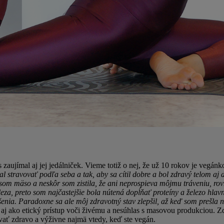
zaujímal aj jej jedálniček. Vieme totiž o nej, že už 10 rokov je vegánk
al stravovať podľa seba a tak, aby sa cítil dobre a bol zdravý telom aj
som mäso a neskôr som zistila, že ani neprospieva môjmu tráveniu, ro
eza, preto som najčastejšie bola nútená dopĺňať proteíny a železo hl
šenia. Paradoxne sa ale môj zdravotný stav zlepšil, až keď som prešla 
 aj ako etický prístup voči živému a nesúhlas s masovou produkciou. 
vovať zdravo a výživne najmä vtedy, keď ste vegán.