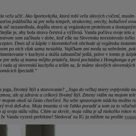
 veľa učiť. Ako športovkyňa, ktorá robí veľa silových cvičení, musím 
časťou jedálnička sú pre mňa tempeh, strukoviny, orechy, bobuľové ovoc
k nič nezanedbala, dopĺňa stravu aj vegánskym proteínom a dostupným
itejšie je, aby bola strava čerstvá a výživná
.
Vanda počúva svoje telo a t
nstvom som začínala v dobe, keď ešte na Slovensku neexistovalo toľko 
eceptov. Dnes už si kúpite v ktoromkoľvek obchode aj vegánsku instantn
 som po nich však sama nesiahla. Vajíčkam ani medu sa nebránim, poki
imentovanie v kuchyni a skúša zahraničné jedlá, práve v tomto je ázij
je pre mňa aj mama môjho priateľa, ktorá pochádza z Hongkongu a pri
i rada aj slovenskú kuchyňu a teším sa, že máme skvelých slovenskýc
omácich špecialít.“
 jogu, životný štýl a stravovanie?
„Joga do veľkej miery ovplyvnila ni
amou, ale aj zdravie a celkový životný štýl. Zmeny vidím na mojom tele
 v mojom okolí sú často chorľaví. Na sebe spozorujem nádchu možno raz
rý trvá deň-dva. Moja imunita si vie ľahko poradiť a som za to vďačná
m aj svoju stálu váhu. Cítim sa skvele, moja váha je už niekoľko rokov 
že Vanda vyzerá perfektne! Sledovať na IG ju môžete na profile
yogav