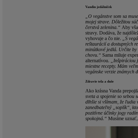
Vandin jedálniček
„O vegánstve som sa musela
mojej strave. Dôležitou sú
čerstvá zelenina.“
Aby vša
stravy. Dodáva, že najdôlež
vyhovuje a čo nie.
„S vegá
reštaurácií a dostupných r
minútkové jedlá. Určite by
chovu.“
Sama miluje exper
alternatívou.
„Inšpiráciou 
miestne recepty. Mám veľm
vegánske verzie známych d
Zdravie tela a duše
Ako krásna Vanda prepojila
sveta a spojenie so sebou s
dlhšie si všímam, že ľudia
zanedbateľný „soplík“, kto
pozitívne účinky jogy radí
spokojná.“
Musíme uznať, 