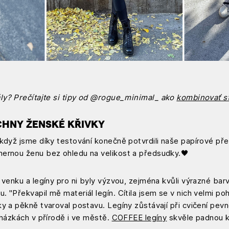
ly
? Preč
í
tajte si tipy od @rogue_minimal_ ako
kombinovať st
ECHNY ŽENSKÉ KŘIVKY
když jsme díky testování konečně potvrdili naše papírové pře
ernou ženu bez ohledu na velikost a předsudky.🖤
 venku a legíny pro ni byly výzvou, zejména kvůli výrazné barv
 "Překvapil mě materiál legín. Cítila jsem se v nich velmi po
y a pěkně tvaroval postavu. Legíny zůstávají při cvičení pev
cházkách v přírodě i ve městě.
COFFEE legíny
skvěle padnou ka