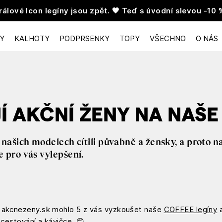
rálové Icon legíny jsou zpět. 🧡 Teď s úvodní slevou -10 
NY
KALHOTY
PODPRSENKY
TOPY
VŠECHNO
O NÁS
Í AKČNÍ ŽENY NA NAŠE
našich modelech cítili půvabně a žensky, a proto n
 pro vás vylepšení.
u akcnezeny.sk mohlo 5 z vás vyzkoušet naše
COFFEE legíny
a
 cestování a kávičce. 😊