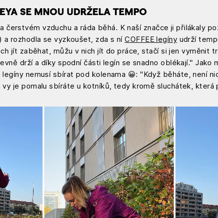
EEYA SE MNOU UDRŽELA TEMPO
 čerstvém vzduchu a ráda běhá. K naší značce ji přilákaly pozi
í) a rozhodla se vyzkoušet, zda s ní
COFFEE legíny
udrží temp
ich jít zaběhat, můžu v nich jít do práce, stačí si jen vyměnit
pevně drží a díky spodní části legín se snadno oblékají." Jako
i legíny nemusí sbírat pod kolenama 😀: "Když běháte, není nic
a vy je pomalu sbíráte u kotníků, tedy kromě sluchátek, která 