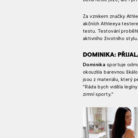
Za vznikem značky Athlee
akčních Athleeya tester
testu. Testování proběh
aktivního životního stylu
DOMINIKA: PŘIJAL
Dominika
sportuje odmal
okouzlila barevnou škál
jsou z materiálu, který 
"Ráda bych viděla legíny
zimní sporty."