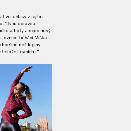
tivní ohlasy z jejího
o. "Jsou opravdu
 tričko a boty a mám nový
 milovnice běhání Miška
 horšího než legíny,
překážejí (smích)."