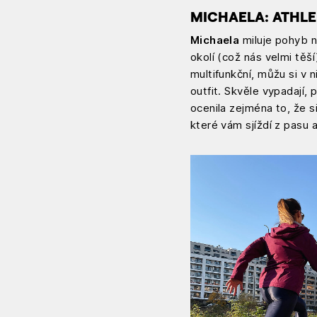
MICHAELA: ATHL
Michaela
miluje pohyb na
okolí (což nás velmi těš
multifunkční, můžu si v n
outfit. Skvěle vypadají, 
ocenila zejména to, že s
které vám sjíždí z pasu 