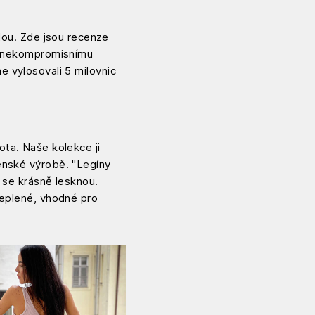
ódou. Zde jsou recenze
ny nekompromisnímu
e vylosovali 5 milovnic
ota. Naše kolekce ji
enské výrobě. "Legíny
c se krásně lesknou.
teplené, vhodné pro