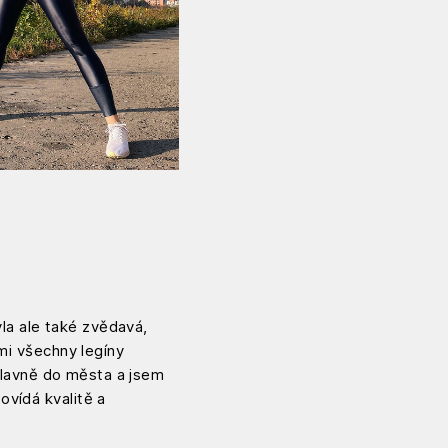
yla ale také zvědavá,
 mi všechny legíny
 hlavně do města a jsem
ovídá kvalitě a