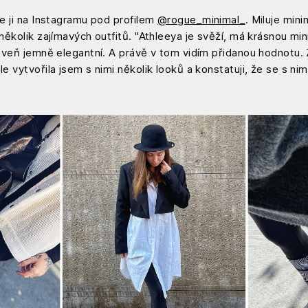
te ji na Instagramu pod profilem
@rogue_minimal_
. Miluje mini
 několik zajímavých outfitů. "Athleeya je svěží, má krásnou min
ároveň jemně elegantní. A právě v tom vidím přidanou hodnotu.
le vytvořila jsem s nimi několik looků a konstatuji, že se s ni