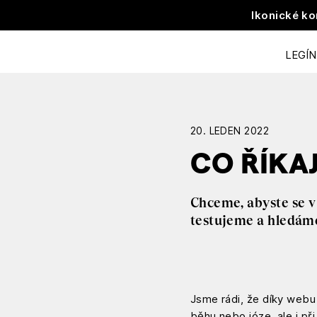
Ikonické ko
LEGÍ
20. LEDEN 2022
CO ŘÍKAJ
Chceme, abyste se v 
testujeme a hledáme
Jsme rádi, že díky web
běhu nebo józe, ale i při