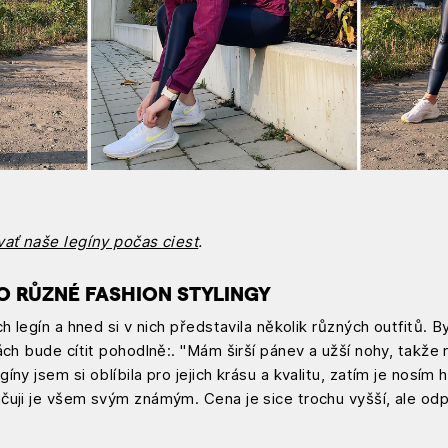
ať naše legíny počas ciest
.
RO RŮZNÉ FASHION STYLINGY
h legín a hned si v nich představila několik různých outfitů. B
ách bude cítit pohodlně:. "Mám širší pánev a užší nohy, takže
íny jsem si oblíbila pro jejich krásu a kvalitu, zatím je nosím
čuji je všem svým známým. Cena je sice trochu vyšší, ale odp