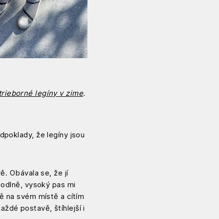
rieborné legíny v zime
.
dpoklady, že legíny jsou
ě. Obávala se, že jí
hodlně, vysoký pas mi
ně na svém místě a cítím
ždé postavě, štíhlejší i