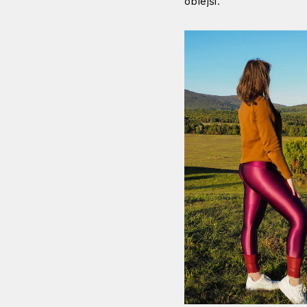
oblejší."