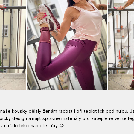
aše kousky dělaly ženám radost i při teplotách pod nulou. Js
cký design a najít správné materiály pro zateplené verze legí
v naší kolekci najdete. Yay 😊