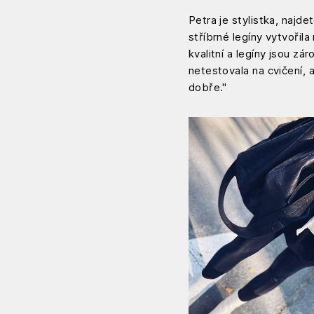
Petra je stylistka, najde
stříbrné legíny vytvořila
kvalitní a legíny jsou z
netestovala na cvičení, a
dobře."