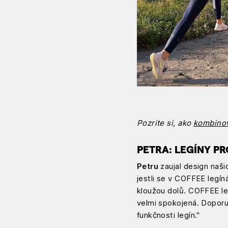
Pozrite si, ako
kombinov
PETRA: LEGÍNY P
Petru
zaujal design našic
jestli se v COFFEE legín
kloužou dolů. COFFEE leg
velmi spokojená. Doporu
funkčnosti legín."