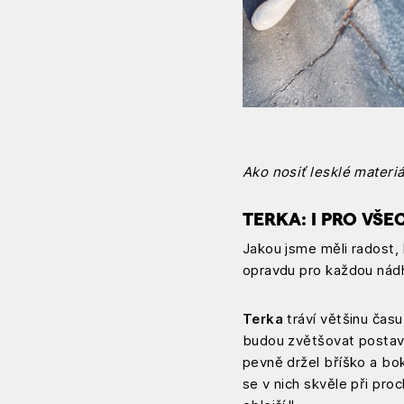
Ako nosiť lesklé materiá
TERKA: I PRO VŠ
Jakou jsme měli radost, 
opravdu pro každou nádh
Terka
tráví většinu času
budou zvětšovat postavu.
pevně držel bříško a bok
se v nich skvěle při pro