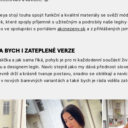
ya stojí touha spojit funkční a kvalitní materiály se svěží m
ek, které spojily příjemné s užitečným a podrobily naše legí
lo ve spolupráci s portálem
akcnezeny.sk
a z přihlášených jsm
.
A BYCH I ZATEPLENÉ VERZE
ička a jak sama říká, pohyb je pro ni každodenní součástí živ
ou a designem legín. Navíc stejně jako my dává přednost slov
pevně drží a krásně tvaruje postavu, snadno se oblékají a naví
 v nových barevných variantách a také bych je ráda viděla za