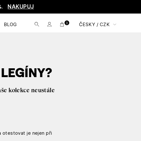
NAKUPUJ
%.
0
BLOG
ČESKY / CZK
 LEGÍNY?
aše kolekce neustále
 otestovat je nejen při