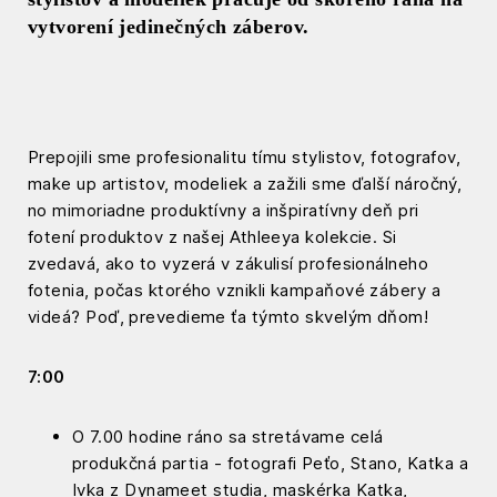
vytvorení jedinečných záberov.
Prepojili sme profesionalitu tímu stylistov, fotografov,
make up artistov, modeliek a zažili sme ďalší náročný,
no mimoriadne produktívny a inšpiratívny deň pri
fotení produktov z našej Athleeya kolekcie. Si
zvedavá, ako to vyzerá v zákulisí profesionálneho
fotenia, počas ktorého vznikli kampaňové zábery a
videá? Poď, prevedieme ťa týmto skvelým dňom!
7:00
O 7.00 hodine ráno sa stretávame celá
produkčná partia - fotografi Peťo, Stano, Katka a
Ivka z
Dynameet studia
, maskérka Katka,