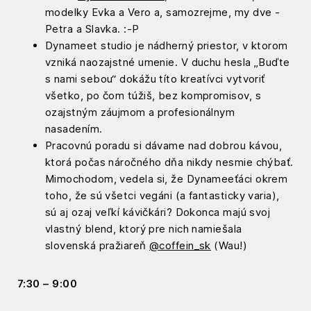
modelky Evka a Vero a, samozrejme, my dve -
Petra a Slavka. :-P
Dynameet studio je nádherný priestor, v ktorom
vzniká naozajstné umenie. V duchu hesla „Buďte
s nami sebou“ dokážu títo kreatívci vytvoriť
všetko, po čom túžiš, bez kompromisov, s
ozajstným záujmom a profesionálnym
nasadením.
Pracovnú poradu si dávame nad dobrou kávou,
ktorá počas náročného dňa nikdy nesmie chýbať.
Mimochodom, vedela si, že Dynameeťáci okrem
toho, že sú všetci vegáni (a fantasticky varia),
sú aj ozaj veľkí kávičkári? Dokonca majú svoj
vlastný blend, ktorý pre nich namiešala
slovenská pražiareň
@coffein_sk
(Wau!)
7:30 – 9:00