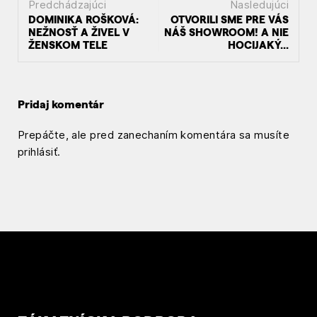
Predchádzajúci
Nasledujúci
N
DOMINIKA ROŠKOVÁ:
OTVORILI SME PRE VÁS
NEŽNOSŤ A ŽIVEL V
NÁŠ SHOWROOM! A NIE
a
ŽENSKOM TELE
HOCIJAKÝ...
v
i
Pridaj komentár
g
Prepáčte, ale pred zanechaním komentára sa musíte
á
prihlásiť
.
c
i
a
p
r