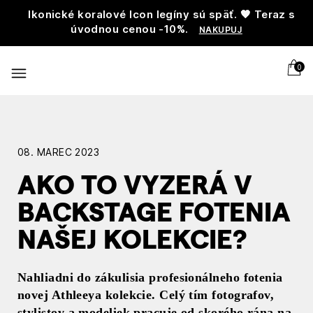
Ikonické koralové Icon legíny sú späť. 🧡 Teraz s
úvodnou cenou -10%.
NAKUPUJ
0
08. MAREC 2023
AKO TO VYZERÁ V
BACKSTAGE FOTENIA
NAŠEJ KOLEKCIE?
Nahliadni do zákulisia profesionálneho fotenia
novej Athleeya kolekcie. Celý tím fotografov,
stylistov a modeliek pracuje od skorého rána na