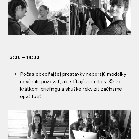
13:00 – 14:00
Počas obedňajšej prestávky naberajú modelky
novú silu pózovať, ale stíhajú aj selfies. 😊 Po
krátkom briefingu a skúške rekvizít začíname
opäť fotiť.