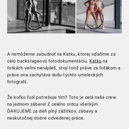
A nemôžeme zabudnúť na Katku, ktorej vďačíme za
celú backstageovú fotodokumentáciu.
Katku
na
fotkách veľmi nenájdeš, stojí totiž práve za foťákom a
práve ona zachytáva dušu týchto umeleckých
fotografií.
Že koľko ľudí potrebuje tím? Toto je celá naša crew
na jednom zábere! Z celého srdca všetkým
ĎAKUJEME za deň plný zážitkov, zábavy a
neskutočnej dobre odvedenej práce.