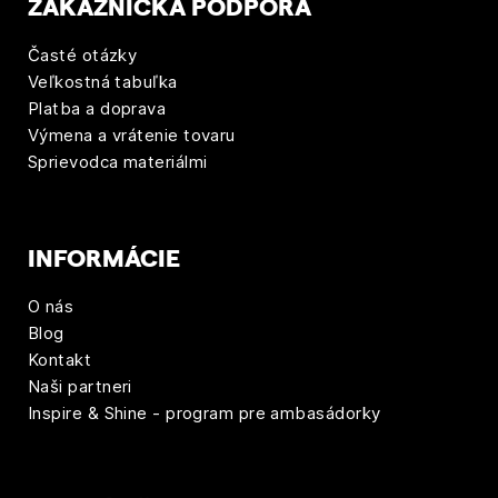
í
ZÁKAZNÍCKA PODPORA
s
Časté otázky
p
Veľkostná tabuľka
Platba a doprava
e
Výmena a vrátenie tovaru
Sprievodca materiálmi
v
k
o
INFORMÁCIE
v
O nás
Blog
Kontakt
Naši partneri
Inspire & Shine - program pre ambasádorky