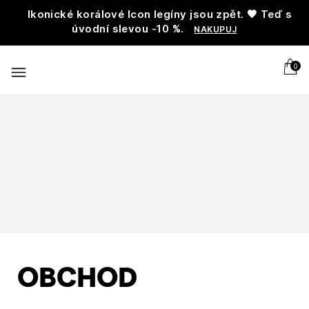
Ikonické korálové Icon legíny jsou zpět. 🧡 Teď s
úvodní slevou -10 %.
NAKUPUJ
0
OBCHOD